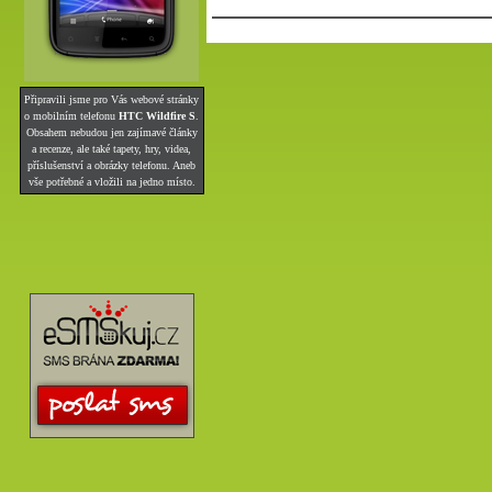
Připravili jsme pro Vás webové stránky
o mobilním telefonu
HTC Wildfire S
.
Obsahem nebudou jen zajímavé články
a recenze, ale také tapety, hry, videa,
příslušenství a obrázky telefonu. Aneb
vše potřebné a vložili na jedno místo.