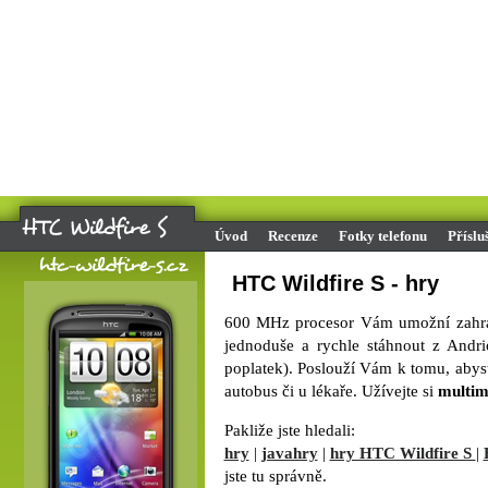
Úvod
Recenze
Fotky telefonu
Příslu
HTC Wildfire S - hry
600 MHz procesor Vám umožní zahr
jednoduše a rychle stáhnout z Andri
poplatek). Poslouží Vám k tomu, abyst
autobus či u lékaře. Užívejte si
multim
Pakliže jste hledali:
hry
|
javahry
|
hry HTC Wildfire S
|
jste tu správně.