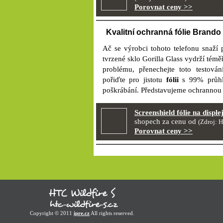
Porovnat ceny >>
Kvalitní ochranná fólie Brando 
Ač se výrobci tohoto telefonu snaží p
tvrzené sklo Gorilla Glass vydrží témě
problému, přenechejte toto testová
pořiďte pro jistotu
fólii
s 99% průhle
poškrábání. Představujeme ochranno
Screenshield fólie na displ
shopech za cenu od
(Zdroj: H
Porovnat ceny >>
Copyright © 2011
ipre.cz
All rights reserved.