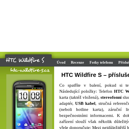
Úvod
Recenze
Fotky telefonu
Příslu
HTC Wildfire S – přísluš
Co spatříte v balení, pokud si t
Následující položky: Telefon
HTC Wi
karta (taktéž vložená),
stereofonní
slu
adaptér,
USB kabel
, stručná referenč
(neboli hotline karta), záruční 
bezpečnostními informacemi. K d
zařízení slouží však několik důležit
vřele doporučuje: Mezi nejdůležitější b