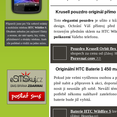
Krusell pouzdro originál přímo
Toto
elegantní pouzdro
je ušito z ků
Připravili jsme pro Vás webové stránky
design. Ochrání Váš přístroj před
o mobilním telefonu
HTC Wildfire S
.
tvrzeným předním sklem na HTC Wildf
Obsahem nebudou jen zajímavé články
a recenze, ale také tapety, hry, videa,
poškození
Vašeho telefonu.
příslušenství a obrázky telefonu. Aneb
vše potřebné a vložili na jedno místo.
Pouzdro Krusell Orbit fle
shopech za cenu od
(Zdroj: H
Porovnat ceny >>
Originální HTC Baterie 1 450 m
Pokud jste velmi vytíženou osobou a po
plně nabit a připraven k akci, dopor
nosit ji neustále při sobě. Neváží t
potřebě někomu naléhavě zatelefono
baterie bude již vybitá.
Baterie HTC Wildfire S
lze
(Zdroj: Heureka.cz)