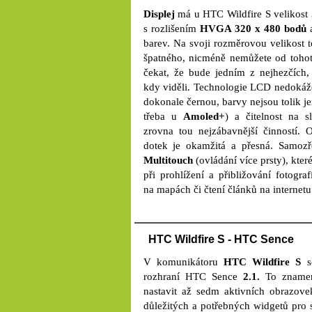
Displej
má u HTC Wildfire S velikost
s rozlišením
HVGA 320 x 480 bodů
a
barev. Na svoji rozměrovou velikost t
špatného, nicméně nemůžete od tohot
čekat, že bude jedním z nejhezčích, 
kdy viděli. Technologie LCD nedokáž
dokonale černou, barvy nejsou tolik j
třeba u
Amoled+
) a čitelnost na s
zrovna tou nejzábavnější činností.
dotek je okamžitá a přesná. Samozř
Multitouch
(ovládání více prsty), kter
při prohlížení a přibližování fotograf
na mapách či čtení článků na internetu
HTC Wildfire S - HTC Sence
V komunikátoru
HTC Wildfire S
se
rozhraní HTC Sence
2.1.
To znamen
nastavit až sedm aktivních obrazov
důležitých a potřebných widgetů pro