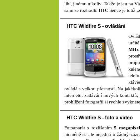
líbí, jinému nikoliv. Takže je jen na Vá
sami se rozhodli. HTC Sence je totiž
„
HTC Wildfire S - ovládání
Ovlá
určit
MHz 
prost
prop
kale
telef
kláve
ovládá s velkou přesností. Na jakékoli
internetu, zadávání nových kontaktů, 
prohlížení fotografií si rychle zvyknete
HTC Wildfire S - foto a video
Fotoaparát s rozlišením
5 megapixe
nicméně se ale nejedná o žádný zázra