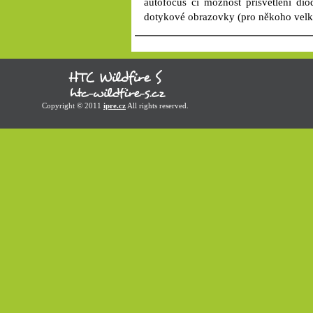
autofocus či možnost přisvětlení di
dotykové obrazovky (pro někoho velk
Copyright © 2011
ipre.cz
All rights reserved.