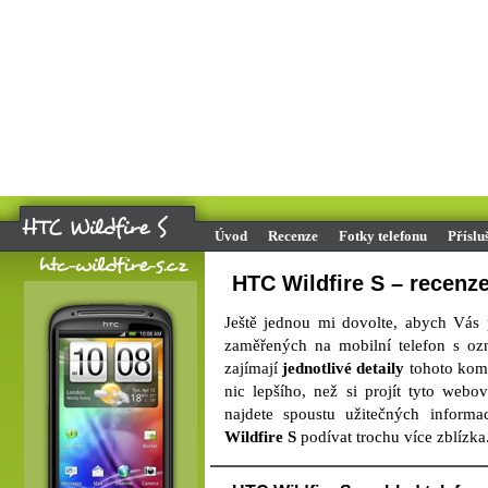
Úvod
Recenze
Fotky telefonu
Příslu
HTC Wildfire S – recenz
Ještě jednou mi dovolte, abych Vás 
zaměřených na mobilní telefon s oz
zajímají
jednotlivé detaily
tohoto komu
nic lepšího, než si projít tyto webo
najdete spoustu užitečných inform
Wildfire S
podívat trochu více zblízka