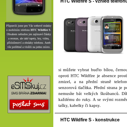
HTC Wildfire S - vzhled telefon
Připravili jsme pro Vás webové stránky
o mobilním telefonu
HTC Wildfire S
.
Obsahem nebudou jen zajímavé články
a recenze, ale také tapety, hry, videa,
příslušenství a obrázky telefonu. Aneb
vše potřebné a vložili na jedno místo.
si můžete vybrat buďto bílou, černou
oproti HTC Wildfire je absence pros
zmizel, a na přední straně telef
senzorová tlačítka. Přední strana je
nemusíte bát velkých škrábanců. D
každému do ruky. A se svými rozměr
tašky, kabelky či kapsy.
HTC Wildfire S - konstrukce