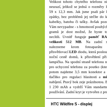
Velikost tohoto chytrého telefonu n
neurazí, jelikož se jedná o rozměry 
59 x 12,3 mm. Jak jsme psali pár 
zpátky, bez problémů jej strčíte do k
kabelky, batohu či tašky. Avšak pozo
Vám nevypadne - s hmotností pouhýc
gramů je dost možné, že byste t
necítili. Uvnitř funguje
paměť R
velikosti 512 MB
. Na zadní st
nalezneme krom fotoaparátu 
přisvětlovací
LED
diodu, která poslou
noční cestě domů, k přisvětlení př
lampička. Na spodní straně telefonu 
pro uchycení telefonu za poutko (kte
potom najdeme 3,5 mm konektor a z
tlačítko pro regulaci hlasitosti a
mi
nabíjení. Pravý bok zeje prázdnotou. 
1 230 mAh a vydrží Vám standartn
používání. Zadní kryt je vytvořen z pr
HTC Wildfire S - displej