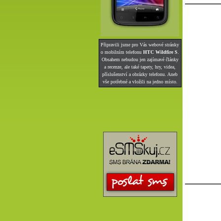
Připravili jsme pro Vás webové stránky
o mobilním telefonu
HTC Wildfire S
.
Obsahem nebudou jen zajímavé články
a recenze, ale také tapety, hry, videa,
příslušenství a obrázky telefonu. Aneb
vše potřebné a vložili na jedno místo.