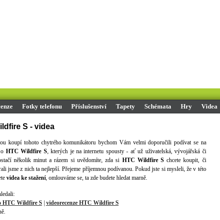
enze
Fotky telefonu
Příslušenství
Tapety
Schémata
Hry
Videa
dfire S - videa
ou koupí tohoto chytrého komunikátoru bychom Vám velmi doporučili podívat se na
o
HTC Wildfire S
, kterých je na internetu spousty - ať už uživatelská, vývojářská či
ostačí několik minut a rázem si uvědomíte, zda si
HTC Wildfire S
chcete koupit, či
rali jsme z nich ta nejlepší. Přejeme příjemnou podívanou. Pokud jste si mysleli, že v této
ete
videa ke stažení
, omlouváme se, ta zde budete hledat marně.
ledali:
o HTC Wildfire S
|
videorecenze HTC Wildfire S
ně.