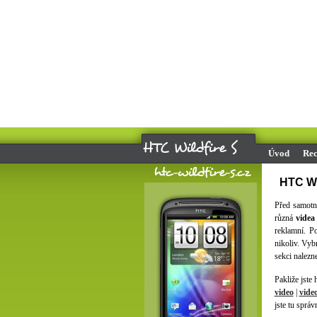
Úvod
Rec
HTC Wil
Před samotn
různá
videa
reklamní. P
nikoliv. Vyb
sekci nalezn
Pakliže jste h
video
|
vide
jste tu správ